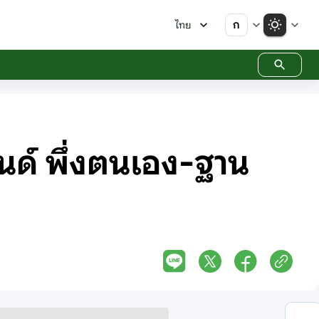
ก
ไทย
นด์ พึ่งตนเอง-ฐาน