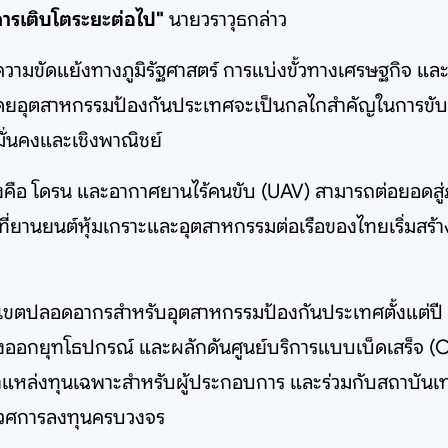
ารเติบโตระยะต่อไป"
นายวราวุธกล่าว
ความขัดแย้งทางภูมิรัฐศาสตร์ การแบ่งขั้วทางเศรษฐกิจ แ
โดยอุตสาหกรรมป้องกันประเทศจะเป็นกลไกสำคัญในการขับเค
มั่นคงและเชิงพาณิชย์
สูงคือ โดรน และอากาศยานไร้คนขับ (UAV) สามารถต่อยอดสู่
ที่ยานยนต์หุ้มเกราะและอุตสาหกรรมต่อเรือของไทยเริ่มสร
งเขตปลอดอากรสำหรับอุตสาหกรรมป้องกันประเทศตั้งแต่ปี 2
ส่งออกยุทโธปกรณ์ และผลักดันศูนย์บริการแบบเบ็ดเสร็จ (
ัดหาแหล่งทุนเฉพาะสำหรับผู้ประกอบการ และร่วมกับสถาบัน
นิเวศการลงทุนครบวงจร