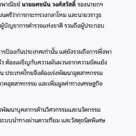
งพาณิชย์
นายยศชนัน วงศ์สวัสดิ์
รองนายกฯ
ัฐมนตรีว่าการกระทรวงกลาโหม และนายวราวุธ
 ผู้บัญชาการตำรวจแห่งชาติ รวมถึงผู้ประกอบ
รป้องกันประเทศเท่านั้น แต่ยังรวมถึงการพึ่งพา
็ว ต้องเผชิญกับความผันผวนจากความขัดแย้ง
ึ้น ประเทศไทยจึงต้องเร่งพัฒนาอุตสาหกรรม
บภาคอุตสาหกรรม และเพิ่มมูลค่าทางเศรษฐกิจ
การพัฒนาบุคลากรด้านวิศวกรรมและนวัตกรรม
 ระบบนำทางผ่านดาวเทียม และวัสดุชนิดพิเศษ