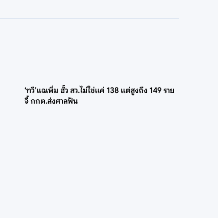
‘ทวี’แฉเพิ่ม ฮั้ว สว.ไม่ใช่แค่ 138 แต่สูงถึง 149 ราย
จี้ กกต.ส่งศาลฟัน