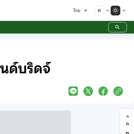
ก
ไทย
นด์บริดจ์
ก
ก
ก