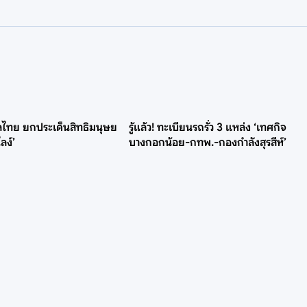
บาลไทย ยกประเด็นสิทธิมนุษย
รู้แล้ว! ทะเบียนรถรั่ว 3 แหล่ง ‘เทศกิจ
ลง์’
บางกอกน้อย-กทพ.-กองกำลังสุรสีห์’