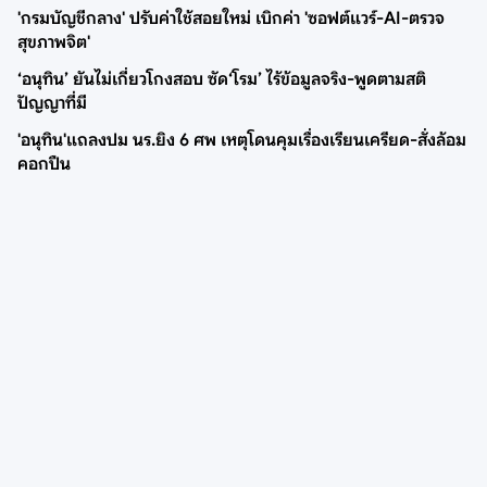
'กรมบัญชีกลาง' ปรับค่าใช้สอยใหม่ เบิกค่า 'ซอฟต์แวร์-AI-ตรวจ
สุขภาพจิต'
‘อนุทิน’ ยันไม่เกี่ยวโกงสอบ ซัด‘โรม’ ไร้ข้อมูลจริง-พูดตามสติ
ปัญญาที่มี
'อนุทิน'แถลงปม นร.ยิง 6 ศพ เหตุโดนคุมเรื่องเรียนเครียด-สั่งล้อม
คอกปืน