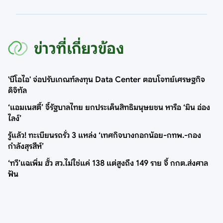
ข่าวที่เกี่ยวข้อง
'บีโอไอ' จ่อปรับเกณฑ์ลงทุน Data Center ตอบโจทย์เศรษฐกิจ
ดิจิทัล
‘แอมเนสตี้’ จี้รัฐบาลไทย ยกประเด็นสิทธิมนุษยชน หารือ ‘มิน อ่อง
ไลง์’
รู้แล้ว! ทะเบียนรถรั่ว 3 แหล่ง ‘เทศกิจบางกอกน้อย-กทพ.-กอง
กำลังสุรสีห์’
‘ทวี’แฉเพิ่ม ฮั้ว สว.ไม่ใช่แค่ 138 แต่สูงถึง 149 ราย จี้ กกต.ส่งศาล
ฟัน