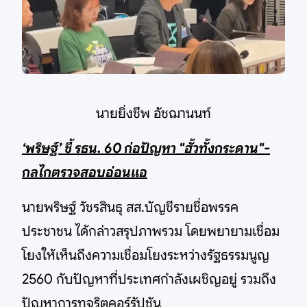
นายยิ่งชีพ อัชฌานนท์
‘พริษฐ์’ ชี้ รธน. 60 ก่อปัญหา "ฮั้วทั้งกระดาน"-
กลไกตรวจสอบอ่อนแอ
นายพริษฐ์ วัชรสินธุ สส.บัญชีรายชื่อพรรค
ประชาชน ได้กล่าวสรุปภาพรวม โดยพยายามเชื่อม
โยงให้เห็นถึงความเชื่อมโยงระหว่างรัฐธรรมนูญ
2560 กับปัญหาที่ประเทศกำลังเผชิญอยู่ รวมถึง
ปัญหาการทุจริตคอร์รัปชัน