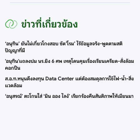
ข่าวที่เกี่ยวข้อง
‘อนุทิน’ ยันไม่เกี่ยวโกงสอบ ซัด‘โรม’ ไร้ข้อมูลจริง-พูดตามสติ
ปัญญาที่มี
'อนุทิน'แถลงปม นร.ยิง 6 ศพ เหตุโดนคุมเรื่องเรียนเครียด-สั่งล้อม
คอกปืน
ส.อ.ท.หนุนดึงลงทุน Data Center แต่ต้องสมดุลการใช้ไฟ-น้ำ-สิ่ง
แวดล้อม
‘อนุสรณ์’ ตะโกนใส่ ‘มิน ออง ไลง์’ เรียกร้องคืนสันติภาพให้เมียนมา