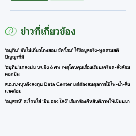
ข่าวที่เกี่ยวข้อง
‘อนุทิน’ ยันไม่เกี่ยวโกงสอบ ซัด‘โรม’ ไร้ข้อมูลจริง-พูดตามสติ
ปัญญาที่มี
'อนุทิน'แถลงปม นร.ยิง 6 ศพ เหตุโดนคุมเรื่องเรียนเครียด-สั่งล้อม
คอกปืน
ส.อ.ท.หนุนดึงลงทุน Data Center แต่ต้องสมดุลการใช้ไฟ-น้ำ-สิ่ง
แวดล้อม
‘อนุสรณ์’ ตะโกนใส่ ‘มิน ออง ไลง์’ เรียกร้องคืนสันติภาพให้เมียนมา