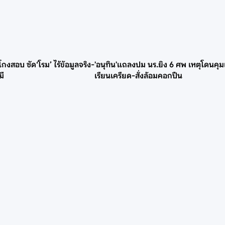
วโกงสอบ ซัด‘โรม’ ไร้ข้อมูลจริง-
'อนุทิน'แถลงปม นร.ยิง 6 ศพ เหตุโดนคุมเ
มี
เรียนเครียด-สั่งล้อมคอกปืน