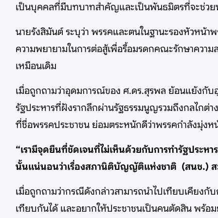
เป็นบุคคลที่มีบทบาทสำคัญและเป็นพันธมิตรที่จะช่ว
นายรังสิมันต์ ระบุว่า พรรคและตนในฐานะรองหัวหน้าพรร
ความพยายามในการต่อสู้เพื่อรื้อมรดกคณะรักษาความ
เหมือนเดิม
เมื่อถูกถามว่าอุดมการณ์ของ ศ.ดร.สุรพล ย้อนแย้งกั
รัฐประหารที่ฝังรากลึกผ่านรัฐธรรมนูญรวมถึงกลไกต่า
ที่ชื่อพรรคประชาชน ย่อมตระหนักดีว่าพรรคกำลังมุ่ง
“เรามีจุดยืนที่ชัดเจนที่ไม่เห็นด้วยกับการทำรัฐประห
นั้นแน่นอนว่าเรื่องสภานิติบัญญัติแห่งชาติ (สนช.) สมา
เมื่อถูกถามว่ากรณีดังกล่าวสามารถนำไปเทียบเคียงกับก
เทียบกันได้ และอยากให้ประชาชนเป็นคนตัดสิน พร้อมย