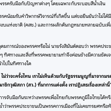
ยพรรครับมือกับปัญหาต่างๆ โดยเฉพาะกับระบอบสีน้ำเงิน
คน้อมรับคำวิพากษ์วิจารณ์ที่เกิดขึ้น แต่ขอยืนยันว่าไม่ไ
สงบแห่งชาติ (คสช.) และการผลักดันกฎหมายหลายฉบับเพื่
บอุดมการณ์ของพรรคหรือไม่ นายรังสิมันต์ตอบว่า พรรคประช
งๆ ทิศทางและสิ่งที่พรรคพยายามทำจึงค่อนข้างมีความชัดเจ
หน้าไปในทิศทางใด
าร ไม่ว่าจะครั้งไหน เราไม่เห็นด้วยกับรัฐธรรมนูญที่มาจาก
ชิกวุฒิสภา (สว.) ที่มาการแต่งตั้ง เราปฏิเสธเรื่องเหล่านี้
ารจับมือกันระหว่างพรรคเพื่อไทยกับพรรคภูมิใจไทยได้หรือไ
้ำว่าพรรคประชาชนเป็นพรรคการเมืองที่ไม่เคยทรยศหรือหัก