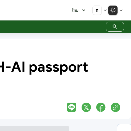
ก
ไทย
 TH-AI passport