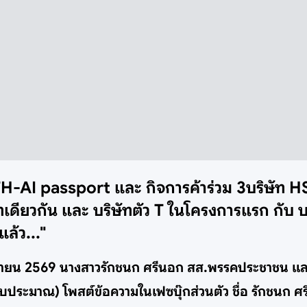
าร TH-AI passport และ กิจการค้าร่วม 3บริษัท
ัทเดียวกัน และ บริษัทตัว T ในโครงการแรก กับ บ
แล้ว..."
 มิถุนายน 2569 นางสาวรักชนก ศรีนอก สส.พรรคประชาชน 
ะมาณ) โพสต์ข้อความในเฟซบุ๊กส่วนตัว ชื่อ รักชนก ศร