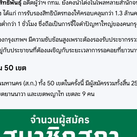
ิทธิพันธุ์
อดีตผู้ว่าฯ กทม. ยังคงนำโด่งในโพลหลายสำนักจน
ได้แก่ การรับรองสิทธิบัตรทองให้ครอบคลุมกว่า 1.3 ล้านค
กว่า 1 ชั่วโมง ซึ่งถือเป็นการจี้ใจดำปัญหาใหญ่ของคนกร
องกรุงเทพฯ มีความซับซ้อนสูงเพราะต้องรองรับประชากรร
ยู่กับประชาชนที่ต้องเผชิญกับระยะเวลาการรอคอยที่ยา
ุม 50 เขต
านคร (ส.ก.) ทั้ง 50 เขตในครั้งนี้ มีผู้สมัครรวมทั้งสิ้น 2
 เขตยานนาวา และเขตพญาไท เขตละ 9 คน