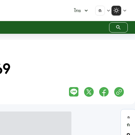
ก
ไทย
69
ก
ก
ก