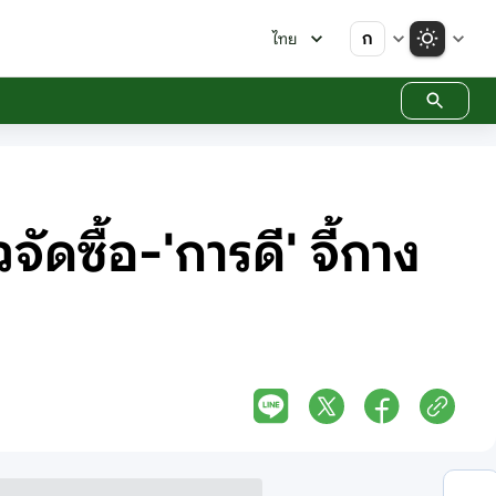
ก
ไทย
ดซื้อ-'การดี' จี้กาง