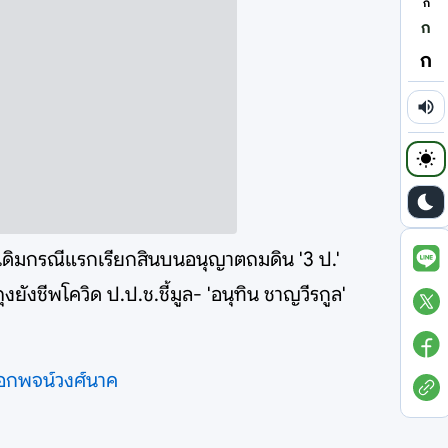
ก
ก
ก
ระเดิมกรณีแรกเรียกสินบนอนุญาตถมดิน '3 ป.'
ยังชีพโควิด ป.ป.ช.ชี้มูล- 'อนุทิน ชาญวีรกูล'
อกพจน์วงศ์นาค