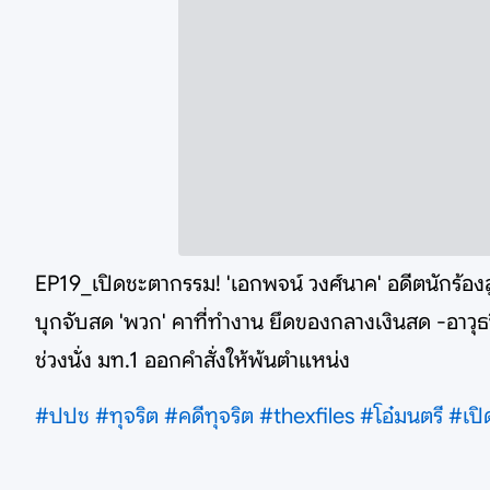
EP19_เปิดชะตากรรม! 'เอกพจน์ วงศ์นาค' อดีตนักร้องล
บุกจับสด 'พวก' คาที่ทำงาน ยึดของกลางเงินสด -อาวุธปืน
ช่วงนั่ง มท.1 ออกคำสั่งให้พ้นตำแหน่ง
#ปปช
#ทุจริต
#คดีทุจริต
#thexfiles
#โอ๋มนตรี
#เปิ