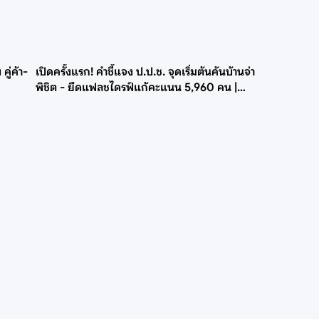
คู่ค้า-
เปิดครั้งแรก! คำชี้แจง ป.ป.ช. จุดเริ่มต้นค้นบ้านจ่า
พิชิต - ยึดแฟลชไดรฟ์แก้คะแนน 5,960 คน |
Next News