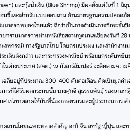
awn) และกุ้งน้ำเงิน (Blue Shrimp) มีผลตั้งแต่วันที่ 1 ม
บชี้แจงสำหรับแบบสอบถาม ด้านมาตรฐานความปลอดภัยให้
นินมาตรการของไทยแล้ว ถือว่าเป็นการดำเนินการที่กระชั้นชิ
้ไทยทราบมาตรการผ่านหนังสือสถานทูตมาเลเซียลงวันที่ 
รและสหกรณ์) ทางรัฐบาลไทย โดยกรมประมง และสำนักงานม
ายประเด็นดังกล่าว และกระทรวงพาณิชย์ พร้อมยกระดับหยิบยก
าในต่างประเทศ (สคต.) ณ กัวลาร์ลัมเปอร์ จะติดตามความคื
 เฉลี่ยอยู่ที่ประมาณ 300-400 ตันต่อเดือน คิดเป็นมูลค่า
บการที่ได้รับผลกระทบนั้น นางศุภจี สุธรรมพันธุ์ รองนาย
ทศ เร่งหาตลาดให้กับพี่น้องเกษตรกรและผู้ประกอบการ ดำ
้าทดแทนโดยเฉพาะตลาดสำคัญ อาทิ จีน สหรัฐ ญี่ปุ่น และ