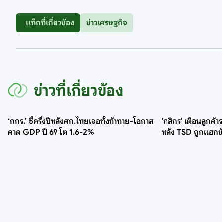
แท็กที่เกี่ยวข้อง
ข่าวเศรษฐกิจ
ข่าวที่เกี่ยวข้อง
‘กกร.’ ชี้ครึ่งปีหลังศก.ไทยเจอทั้งท้าทาย-โอกาส
'กสิกร' เตือนลูกค้
คาด GDP ปี 69 โต 1.6-2%
หลัง TSD ถูกแฮกข