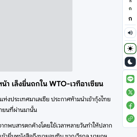
ก
ก
ก
่วงหน้า เล็งยื่นถกใน WTO-เวทีอาเซียน
รแห่งประเทศมาเลเซีย ประกาศห้ามนำเข้ากุ้งไทย
นายนที่ผ่านมานั้น
งจากพบสารตกค้างโดยใช้เวลาหลายวันทำให้ปลาก
ข้ายื่นหนังสือถึงนายอนุทิน ชาญวีรกูล นายกฯ