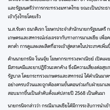
และรัฐมนตรีว่าการกระทรวงมหาดไทย ขณะเป็นประธานในพิ
เข้ากุ้งไทยโดยเร็ว
น.ส.รัชดา ธนาดิเรก โฆษกประจำสำนักนายกรัฐมนตรี กล่
เกษตรและสหกรณ์เร่งเจรจากับทางการมาเลเซีย เพื่อค
ตกต่ำ การดูแลผลผลิตที่อาจเข้าสู่ตลาดในประเทศเพิ่ม
ด้านนายกรนิจ โนนจุ้ย โฆษกกระทรวงพาณิชย์ เปิดเผยว
มีสารเคมีและยาปฏิชีวนะตกค้าง ซึ่งมีความเสี่ยงต่อ
รัฐบาล โดยกระทรวงเกษตรและสหกรณ์ ได้ดำเนินมาต
อย่างครบถ้วนและถูกต้องตามขั้นตอนร่วมกับฝ่ายมาเล
สอบมากขึ้นเป็นลำดับตั้งแต่ปลายปี 2568 เป็นต้นมา
นายกรนิจกล่าวว่า กรณีมาเลเซียได้มีการระงับการนำเข้