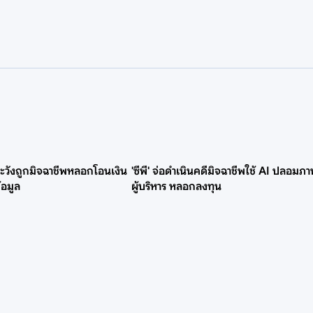
าระวังถูกมิจฉาชีพหลอกโอนเงิน
'ซีพี' จ่อดำเนินคดีมิจฉาชีพใช้ AI ปลอมภ
้อมูล
ผู้บริหาร หลอกลงทุน