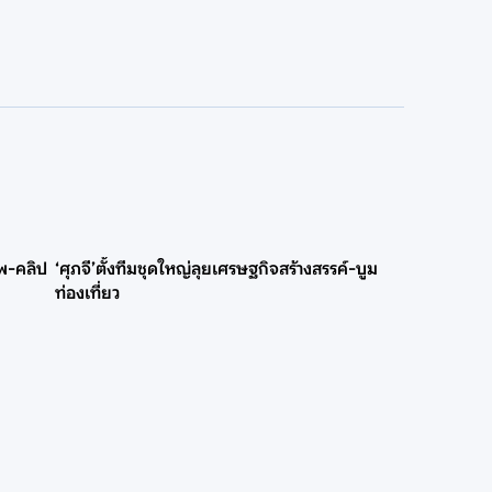
าพ-คลิป
‘ศุภจี’ตั้งทีมชุดใหญ่ลุยเศรษฐกิจสร้างสรรค์-บูม
ท่องเที่ยว