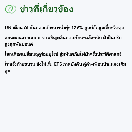
ข่าวที่เกี่ยวข้อง
UN เตือน AI ดันความต้องการน้ำพุ่ง 129% ศูนย์ข้อมูลเสี่ยงวิกฤต
ลอนดอนแบนสายยาง เผชิญคลื่นความร้อน-แล้งหนัก ฝ่าฝืนปรับ
สูงสุดพันปอนด์
โลกเดือดเปลี่ยนฤดูร้อนยุโรป สู่มหันตภัยไฟป่าครั้งประวัติศาสตร์
ไทยรั้งท้ายขบวน ยังไม่เริ่ม ETS ภาคบังคับ คู่ค้า-เพื่อนบ้านแซงเต็ม
สูบ