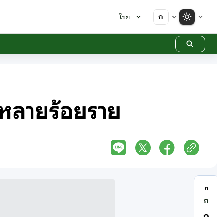
ก
ไทย
ิตหลายร้อยราย
ก
ก
ก