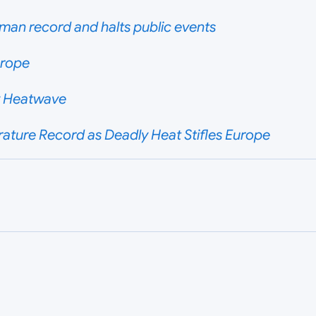
an record and halts public events
urope
y Heatwave
ature Record as Deadly Heat Stifles Europe