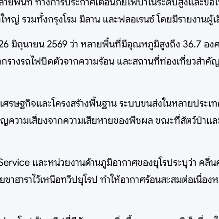
ายพื้นที่ ทางการประกาศเตือนภัยไฟป่าในระดับสูงและขอใ
งใหญ่ รวมทั้งกรุงโรม มิลาน และฟลอเรนซ์ โดยมีรายงานผู้เ
6 มิถุนายน 2569 ว่า หลายพื้นที่มีอุณหภูมิสูงถึง 36.7 องศ
ากรางรถไฟบิดตัวจากความร้อน และสถานที่ท่องเที่ยวสำคัญบ
ศรษฐกิจและโครงสร้างพื้นฐาน ระบบขนส่งในหลายประเทศหยุ
ิญความเสี่ยงจากความเสียหายของพืชผล ขณะที่สัตว์ป่าและ
vice และหน่วยงานด้านภูมิอากาศของยุโรประบุว่า คลื่นค
ยซาฮาราไว้เหนือทวีปยุโรป ทำให้อากาศร้อนสะสมต่อเนื่อ