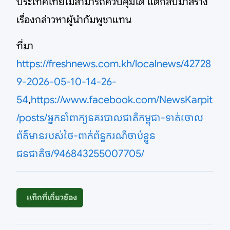
ประเทศไทยไม่สามารถควบคุมได้ แต่กลับมาสร้าง
เรื่องกล่าวหาผู้นำกัมพูชาแทน
ที่มา
https://freshnews.com.kh/localnews/42728
9-2026-05-10-14-26-
54
,
https://www.facebook.com/NewsKarpit
/posts/អ្នកនាំពាក្យនគរបាលជាតិកម្ពុជា-ទាត់ចោល
ព័ត៌មានរបស់ថៃ-ពាក់ព័ន្ធករណីចាប់ខ្លួន
ជនជាតិច/946843255007705/
แท็กที่เกี่ยวข้อง