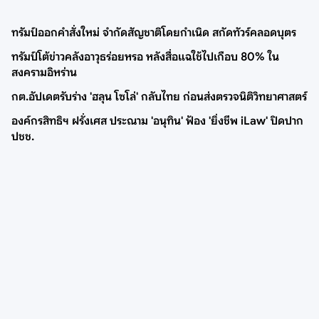
ทรัมป์ออกคำสั่งใหม่ จำกัดสัญชาติโดยกำเนิด สกัดทัวร์คลอดบุตร
ทรัมป์โต้ข่าวคลังอาวุธร่อยหรอ หลังสื่อแฉใช้ไปเกือบ 80% ใน
สงครามอิหร่าน
กต.อัปเดตรับร่าง 'ฮลุน โซโล่' กลับไทย ก่อนส่งตรวจนิติวิทยาศาสตร์
องค์กรสิทธิฯ ฝรั่งเศส ประณาม 'อนุทิน' ฟ้อง 'ยิ่งชีพ iLaw' ปิดปาก
ปชช.