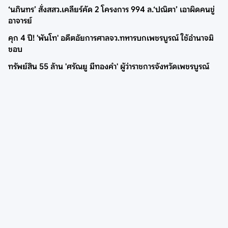
‘นภินทร’ สั่งสสว.เคลียร์คัด 2 โครงการ 994 ล.‘ปณิตา’ เอาผิดคนขู่
อาจารย์
คุก 4 ปี! 'พันโท' อดีตอัยการศาลจว.ทหารบกเพชรบูรณ์ ใช้อำนาจมิ
ชอบ
ทรัพย์สิน 55 ล้าน 'ศรัณยู มีทองคำ' ผู้ว่าราชการจังหวัดเพชรบูรณ์