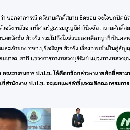
ัญว่า นอกจากกรณี คดีนายศักดิ์สยาม ชิดชอบ จงใจปกปิดบัญช
ตัวจริง หลังจากที่ศาลรัฐธรรมนูญมีคำวินิจฉัยว่านายศักดิ์สย
คอนสตรัคชั่น ตัวจริง รวมไปถึงในส่วนของคดีอาญาที่เป็นผล
้นและเจ้าของ หจก.บุรีเจริญฯ ตัวจริง เรื่องการเข้าเป็นคู่
วงคมนาคม อาทิ แขวงการทางหลวงบุรีรัมย์ แขวงทางหลวงช
 คณะกรรมการ ป.ป.ช. ได้ตีตกข้อกล่าวหานายศักดิ์สยามทั
ที่สำนักงาน ป.ป.ช. จะเผยแพร่คำชี้แจงมติคณะกรรมการ ป.