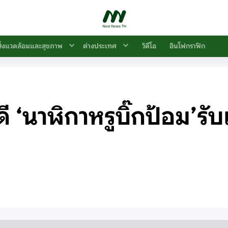
สิ่งแวดล้อมและสุขภาพ
ต่างประเทศ
วิดีโอ
อินโฟกราฟิก
 ‘นาฬิกาหรูบิ๊กป้อม’รับ