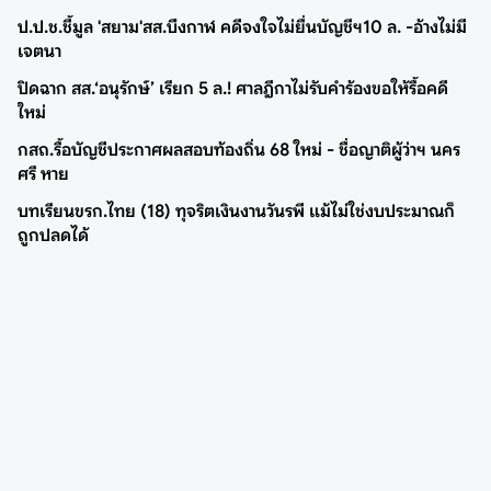
ป.ป.ช.ชี้มูล 'สยาม'สส.บึงกาฬ คดีจงใจไม่ยื่นบัญชีฯ10 ล. -อ้างไม่มี
เจตนา
ปิดฉาก สส.‘อนุรักษ์’ เรียก 5 ล.! ศาลฎีกาไม่รับคำร้องขอให้รื้อคดี
ใหม่
กสถ.รื้อบัญชีประกาศผลสอบท้องถิ่น 68 ใหม่ - ชื่อญาติผู้ว่าฯ นคร
ศรี หาย
บทเรียนขรก.ไทย (18) ทุจริตเงินงานวันรพี แม้ไม่ใช่งบประมาณก็
ถูกปลดได้