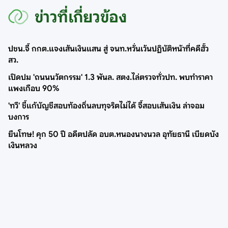
ข่าวที่เกี่ยวข้อง
ปชน.จี้ กกต.แจงเส้นเงินแสน สู่ จนท.หวั่นเว้นปฏิบัติหน้าที่คดีฮั้ว
สว.
เปิดปม 'ถนนนวัตกรรม' 1.3 พันล. สตง.ไล่ตรวจทั่วปท. พบทำราคา
แพงเกือบ 90%
'ทวี' ชี้แก้บัญชีสอบท้องถิ่นลบทุจริตไม่ได้ จี้สอบเส้นเงิน ล่าจอม
บงการ
ยืนโทษ! คุก 50 ปี อดีตปลัด อบต.หนองนางนวล อุทัยธานี เบียดบัง
เงินหลวง