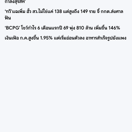
กำลังสุรสีห์’
‘ทวี’แฉเพิ่ม ฮั้ว สว.ไม่ใช่แค่ 138 แต่สูงถึง 149 ราย จี้ กกต.ส่งศาล
ฟัน
‘BCPG’ โชว์กำไร 6 เดือนแรกปี 69 พุ่ง 810 ล้าน เพิ่มขึ้น 146%
เงินเฟ้อ ก.ค.สูงขึ้น 1.95% แต่เริ่มอ่อนตัวลง อาหารสำเร็จรูปยังแพง