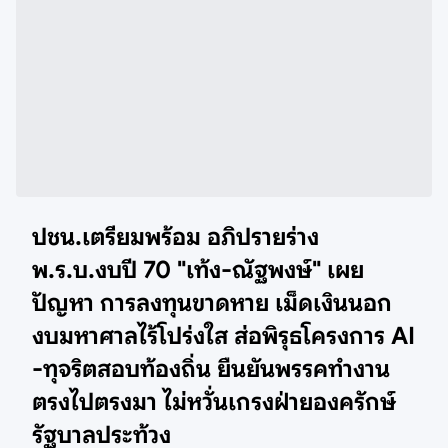
ปชน.เตรียมพร้อม อภิปรายร่าง
พ.ร.บ.งบปี 70 "เท้ง-ณัฐพงษ์" เผย
ปัญหา การลงทุนขาดหาย เม็ดเงินนอก
งบมหาศาลไร้โปร่งใส ส่อพิรุธโครงการ AI
-ทุจริตสอบท้องถิ่น ยืนยันพรรคทำงาน
ตรงไปตรงมา ไม่หวั่นเกรงฝ่ายองครักษ์
รัฐบาลประท้วง