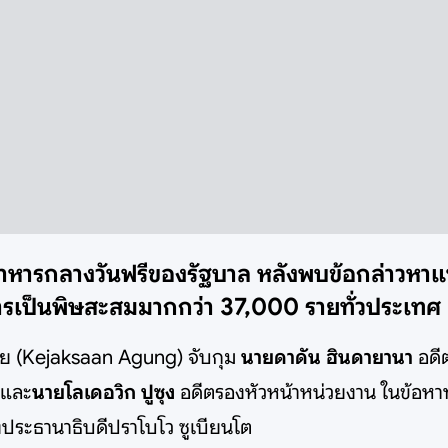
อาหารกลางวันฟรีของรัฐบาล หลังพบข้อกล่าวหาแท
รเป็นพิษสะสมมากกว่า 37,000 รายทั่วประเทศ
เซีย (Kejaksaan Agung) จับกุม
นายดาดัน ฮินดายานา
อดี
และ
นายโลเดอวิก ปูซุง
อดีตรองหัวหน้าหน่วยงาน ในข้อห
งประธานาธิบดีปราโบโว ซูเบียนโต