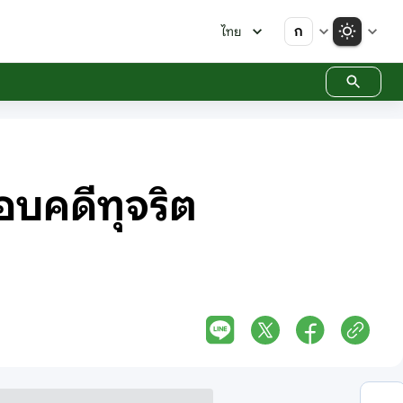
ก
ไทย
อบคดีทุจริต